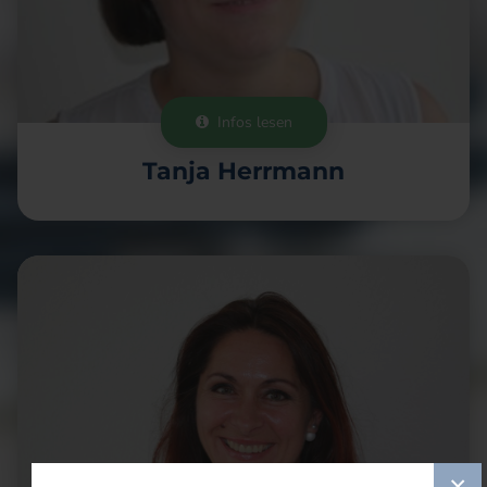
Infos lesen

Tanja Herrmann
×